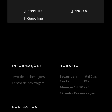
1999
-02
190 CV
Gasolina
INFORMAÇÕES
HORÁRIO
Segunda a
- 9h30 às
Livro de Reclamações
Sexta
19h
Centro de Arbitragem
Almoço
- 13h30 às 15h
Sábado
- Por marcação
CONTACTOS